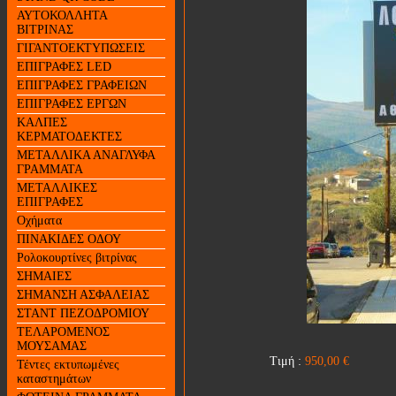
ΑΥΤΟΚΟΛΛΗΤΑ
ΒΙΤΡΙΝΑΣ
ΓΙΓΑΝΤΟΕΚΤΥΠΩΣΕΙΣ
ΕΠΙΓΡΑΦΕΣ LED
ΕΠΙΓΡΑΦΕΣ ΓΡΑΦΕΙΩΝ
ΕΠΙΓΡΑΦΕΣ ΕΡΓΩΝ
ΚΑΛΠΕΣ
ΚΕΡΜΑΤΟΔΕΚΤΕΣ
ΜΕΤΑΛΛΙΚΑ ΑΝΑΓΛΥΦΑ
ΓΡΑΜΜΑΤΑ
ΜΕΤΑΛΛΙΚΕΣ
ΕΠΙΓΡΑΦΕΣ
Οχήματα
ΠΙΝΑΚΙΔΕΣ ΟΔΟΥ
Ρολοκουρτίνες βιτρίνας
ΣΗΜΑΙΕΣ
ΣΗΜΑΝΣΗ ΑΣΦΑΛΕΙΑΣ
ΣΤΑΝΤ ΠΕΖΟΔΡΟΜΙΟΥ
ΤΕΛΑΡΟΜΕΝΟΣ
ΜΟΥΣΑΜΑΣ
Τιμή :
950,00
€
Τέντες εκτυπωμένες
καταστημάτων