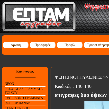
Αρχική
Προσφορές
Προφίλ
Τρόποι πληρωμ
Κατηγορίες
ΦΩΤΕΙΝΟΙ ΠΥΛΩΝΕΣ
>
NEON
Κωδικός :
140-140
PLEXIGLAS ΓΡΑΜΜΑΤΑ
ΤΟΙΧΟΥ
επιγραφες δυο όψεων
PVC - BOND ΓΡΑΜΜΑΤΑ
ROLLUP BANNER
STAND QR CODE