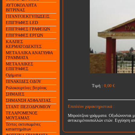
ΑΥΤΟΚΟΛΛΗΤΑ
ΒΙΤΡΙΝΑΣ
ΓΙΓΑΝΤΟΕΚΤΥΠΩΣΕΙΣ
ΕΠΙΓΡΑΦΕΣ LED
ΕΠΙΓΡΑΦΕΣ ΓΡΑΦΕΙΩΝ
ΕΠΙΓΡΑΦΕΣ ΕΡΓΩΝ
ΚΑΛΠΕΣ
ΚΕΡΜΑΤΟΔΕΚΤΕΣ
ΜΕΤΑΛΛΙΚΑ ΑΝΑΓΛΥΦΑ
ΓΡΑΜΜΑΤΑ
ΜΕΤΑΛΛΙΚΕΣ
ΕΠΙΓΡΑΦΕΣ
Οχήματα
ΠΙΝΑΚΙΔΕΣ ΟΔΟΥ
Τιμή :
0,00
€
Ρολοκουρτίνες βιτρίνας
ΣΗΜΑΙΕΣ
ΣΗΜΑΝΣΗ ΑΣΦΑΛΕΙΑΣ
Επιπλέον χαρακτηριστικά :
ΣΤΑΝΤ ΠΕΖΟΔΡΟΜΙΟΥ
ΤΕΛΑΡΟΜΕΝΟΣ
Μπρούτζινα γράμματα. Οξυδώνονται με
ΜΟΥΣΑΜΑΣ
αντικειμένουπολλών ετών. Εγγύηση απ
Τέντες εκτυπωμένες
καταστημάτων