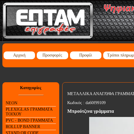
Αρχική
Προσφορές
Προφίλ
Τρόποι πληρωμ
Κατηγορίες
ΜΕΤΑΛΛΙΚΑ ΑΝΑΓΛΥΦΑ ΓΡΑΜΜΑ
Κωδικός :
da60f99109
NEON
PLEXIGLAS ΓΡΑΜΜΑΤΑ
Μπρούτζινα γράμματα
ΤΟΙΧΟΥ
PVC - BOND ΓΡΑΜΜΑΤΑ
ROLLUP BANNER
STAND QR CODE