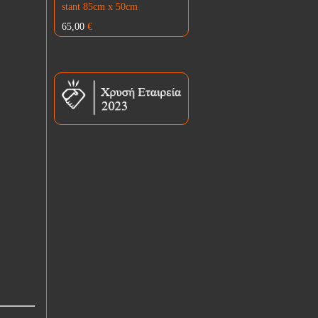
stant 85cm x 50cm
65,00
€