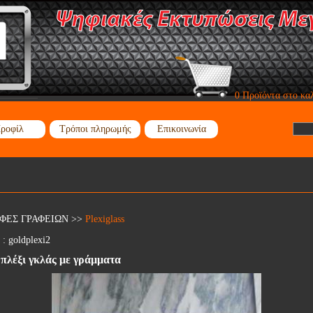
0 Προϊόντα στο κα
ροφίλ
Τρόποι πληρωμής
Επικοινωνία
ΦΕΣ ΓΡΑΦΕΙΩΝ
>>
Plexiglass
 :
goldplexi2
πλέξι γκλάς με γράμματα