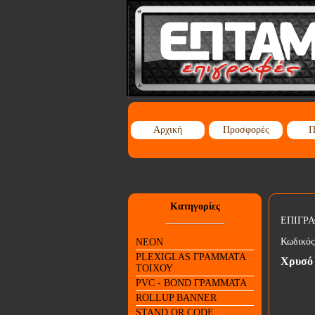
Αρχική
Προσφορές
Π
Κατηγορίες
ΕΠΙΓΡΑ
Κωδικός
NEON
PLEXIGLAS ΓΡΑΜΜΑΤΑ
Χρυσό 
ΤΟΙΧΟΥ
PVC - BOND ΓΡΑΜΜΑΤΑ
ROLLUP BANNER
STAND QR CODE