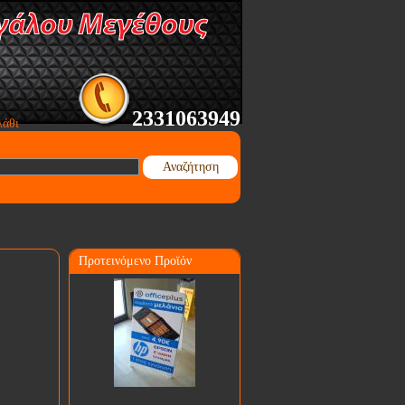
2331063949
λάθι
Αναζήτηση
Προτεινόμενο Προϊόν