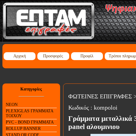
Αρχική
Προσφορές
Προφίλ
Τρόποι πληρωμ
Κατηγορίες
ΦΩΤΕΙΝΕΣ ΕΠΙΓΡΑΦΕΣ
NEON
Κωδικός :
kompoloi
PLEXIGLAS ΓΡΑΜΜΑΤΑ
ΤΟΙΧΟΥ
Γράμματα μεταλλικά 3
PVC - BOND ΓΡΑΜΜΑΤΑ
panel αλουμινιου
ROLLUP BANNER
STAND QR CODE