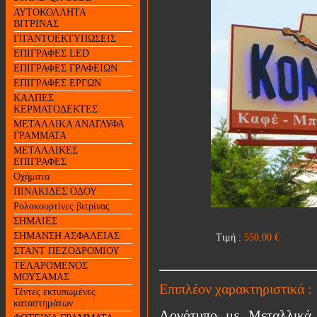
ΑΥΤΟΚΟΛΛΗΤΑ
ΒΙΤΡΙΝΑΣ
ΓΙΓΑΝΤΟΕΚΤΥΠΩΣΕΙΣ
ΕΠΙΓΡΑΦΕΣ LED
ΕΠΙΓΡΑΦΕΣ ΓΡΑΦΕΙΩΝ
ΕΠΙΓΡΑΦΕΣ ΕΡΓΩΝ
ΚΑΛΠΕΣ
ΚΕΡΜΑΤΟΔΕΚΤΕΣ
ΜΕΤΑΛΛΙΚΑ ΑΝΑΓΛΥΦΑ
ΓΡΑΜΜΑΤΑ
ΜΕΤΑΛΛΙΚΕΣ
ΕΠΙΓΡΑΦΕΣ
Οχήματα
ΠΙΝΑΚΙΔΕΣ ΟΔΟΥ
Ρολοκουρτίνες βιτρίνας
ΣΗΜΑΙΕΣ
ΣΗΜΑΝΣΗ ΑΣΦΑΛΕΙΑΣ
Τιμή :
550,00
€
ΣΤΑΝΤ ΠΕΖΟΔΡΟΜΙΟΥ
ΤΕΛΑΡΟΜΕΝΟΣ
ΜΟΥΣΑΜΑΣ
Επιπλέον χαρακτηριστικά :
Τέντες εκτυπωμένες
καταστημάτων
Λογότυπο με Μεταλλικά