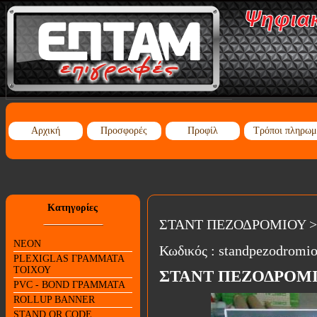
Αρχική
Προσφορές
Προφίλ
Τρόποι πληρωμ
Κατηγορίες
ΣΤΑΝΤ ΠΕΖΟΔΡΟΜΙΟΥ
>
NEON
Κωδικός :
standpezodromi
PLEXIGLAS ΓΡΑΜΜΑΤΑ
ΤΟΙΧΟΥ
ΣΤΑΝΤ ΠΕΖΟΔΡΟΜΙ
PVC - BOND ΓΡΑΜΜΑΤΑ
ROLLUP BANNER
STAND QR CODE