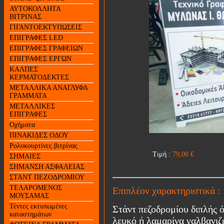
ΑΥΤΟΚΟΛΛΗΤΑ
ΒΙΤΡΙΝΑΣ
ΓΙΓΑΝΤΟΕΚΤΥΠΩΣΕΙΣ
ΕΠΙΓΡΑΦΕΣ LED
ΕΠΙΓΡΑΦΕΣ ΓΡΑΦΕΙΩΝ
ΕΠΙΓΡΑΦΕΣ ΕΡΓΩΝ
ΚΑΛΠΕΣ
ΚΕΡΜΑΤΟΔΕΚΤΕΣ
ΜΕΤΑΛΛΙΚΑ ΑΝΑΓΛΥΦΑ
ΓΡΑΜΜΑΤΑ
ΜΕΤΑΛΛΙΚΕΣ
ΕΠΙΓΡΑΦΕΣ
Οχήματα
ΠΙΝΑΚΙΔΕΣ ΟΔΟΥ
Ρολοκουρτίνες βιτρίνας
Τιμή :
79,00
€
ΣΗΜΑΙΕΣ
ΣΗΜΑΝΣΗ ΑΣΦΑΛΕΙΑΣ
ΣΤΑΝΤ ΠΕΖΟΔΡΟΜΙΟΥ
ΤΕΛΑΡΟΜΕΝΟΣ
Επιπλέον χαρακτηριστικά :
ΜΟΥΣΑΜΑΣ
Τέντες εκτυπωμένες
Στάντ πεζοδρομίου διπλής
καταστημάτων
λευκό ή λαμαρίνα γαλβανιζ