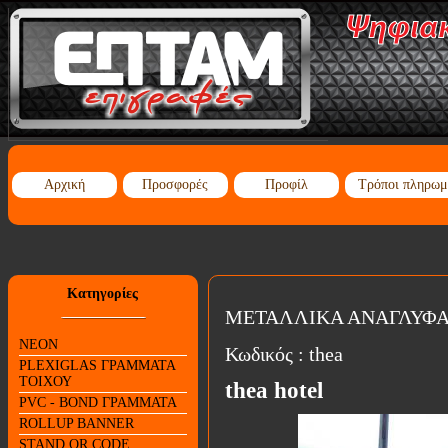
Αρχική
Προσφορές
Προφίλ
Τρόποι πληρωμ
Κατηγορίες
ΜΕΤΑΛΛΙΚΑ ΑΝΑΓΛΥΦ
NEON
Κωδικός :
thea
PLEXIGLAS ΓΡΑΜΜΑΤΑ
ΤΟΙΧΟΥ
thea hotel
PVC - BOND ΓΡΑΜΜΑΤΑ
ROLLUP BANNER
STAND QR CODE