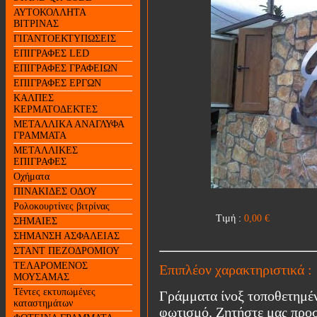
ΑΥΤΟΚΟΛΛΗΤΑ
ΒΙΤΡΙΝΑΣ
ΓΙΓΑΝΤΟΕΚΤΥΠΩΣΕΙΣ
ΕΠΙΓΡΑΦΕΣ LED
ΕΠΙΓΡΑΦΕΣ ΓΡΑΦΕΙΩΝ
ΕΠΙΓΡΑΦΕΣ ΕΡΓΩΝ
ΚΑΛΠΕΣ
ΚΕΡΜΑΤΟΔΕΚΤΕΣ
ΜΕΤΑΛΛΙΚΑ ΑΝΑΓΛΥΦΑ
ΓΡΑΜΜΑΤΑ
ΜΕΤΑΛΛΙΚΕΣ
ΕΠΙΓΡΑΦΕΣ
Οχήματα
ΠΙΝΑΚΙΔΕΣ ΟΔΟΥ
Ρολοκουρτίνες βιτρίνας
Τιμή :
0,00
€
ΣΗΜΑΙΕΣ
ΣΗΜΑΝΣΗ ΑΣΦΑΛΕΙΑΣ
ΣΤΑΝΤ ΠΕΖΟΔΡΟΜΙΟΥ
ΤΕΛΑΡΟΜΕΝΟΣ
Επιπλέον χαρακτηριστικά :
ΜΟΥΣΑΜΑΣ
Τέντες εκτυπωμένες
Γράμματα ίνοξ τοποθετημέν
καταστημάτων
φωτισμό. Ζητήστε μας προσ