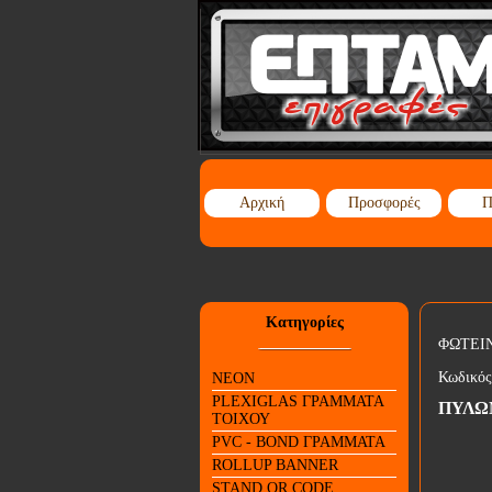
Αρχική
Προσφορές
Π
Κατηγορίες
ΦΩΤΕΙ
Κωδικός
NEON
PLEXIGLAS ΓΡΑΜΜΑΤΑ
ΠΥΛΩ
ΤΟΙΧΟΥ
PVC - BOND ΓΡΑΜΜΑΤΑ
ROLLUP BANNER
STAND QR CODE