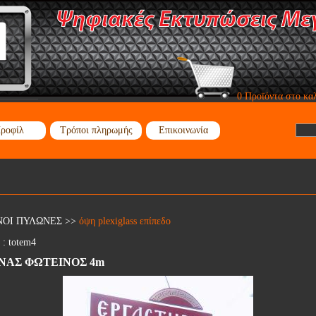
0 Προϊόντα στο κα
ροφίλ
Τρόποι πληρωμής
Επικοινωνία
ΝΟΙ ΠΥΛΩΝΕΣ
>>
όψη plexiglass επίπεδο
 :
totem4
ΝΑΣ ΦΩΤΕΙΝΟΣ 4m