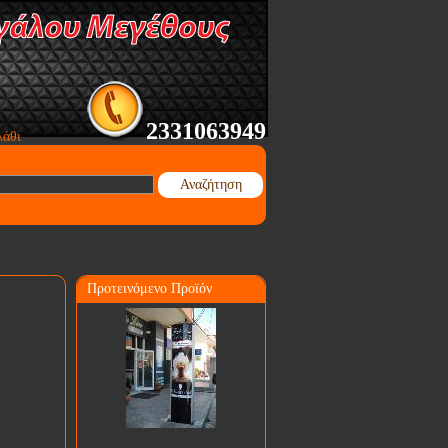
2331063949
λάθι
Αναζήτηση
Προτεινόμενο Προϊόν