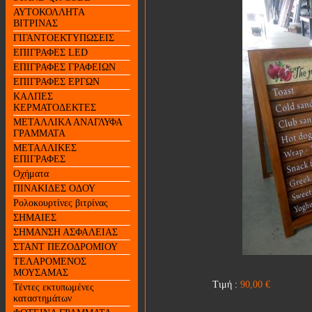
ΑΥΤΟΚΟΛΛΗΤΑ
ΒΙΤΡΙΝΑΣ
ΓΙΓΑΝΤΟΕΚΤΥΠΩΣΕΙΣ
ΕΠΙΓΡΑΦΕΣ LED
ΕΠΙΓΡΑΦΕΣ ΓΡΑΦΕΙΩΝ
ΕΠΙΓΡΑΦΕΣ ΕΡΓΩΝ
ΚΑΛΠΕΣ
ΚΕΡΜΑΤΟΔΕΚΤΕΣ
ΜΕΤΑΛΛΙΚΑ ΑΝΑΓΛΥΦΑ
ΓΡΑΜΜΑΤΑ
ΜΕΤΑΛΛΙΚΕΣ
ΕΠΙΓΡΑΦΕΣ
Οχήματα
ΠΙΝΑΚΙΔΕΣ ΟΔΟΥ
Ρολοκουρτίνες βιτρίνας
ΣΗΜΑΙΕΣ
ΣΗΜΑΝΣΗ ΑΣΦΑΛΕΙΑΣ
ΣΤΑΝΤ ΠΕΖΟΔΡΟΜΙΟΥ
ΤΕΛΑΡΟΜΕΝΟΣ
ΜΟΥΣΑΜΑΣ
Τιμή :
90,00
€
Τέντες εκτυπωμένες
καταστημάτων