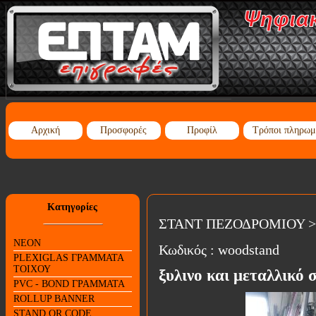
Αρχική
Προσφορές
Προφίλ
Τρόποι πληρωμ
Κατηγορίες
ΣΤΑΝΤ ΠΕΖΟΔΡΟΜΙΟΥ
>
NEON
Κωδικός :
woodstand
PLEXIGLAS ΓΡΑΜΜΑΤΑ
ΤΟΙΧΟΥ
ξυλινο και μεταλλικό
PVC - BOND ΓΡΑΜΜΑΤΑ
ROLLUP BANNER
STAND QR CODE