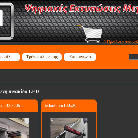
0 Προϊόντα στο κα
ροφίλ
Τρόποι πληρωμής
Επικοινωνία
ενη πινακίδα LED
door100x20b
ledoutdoor100x20