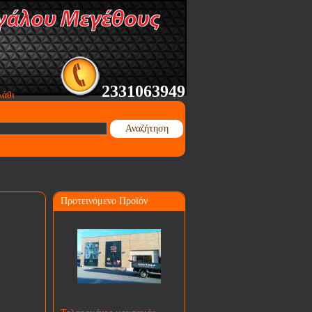
2331063949
λάθι
Αναζήτηση
Προτεινόμενο Προϊόν