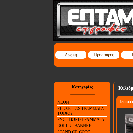
Αρχική
Προσφορές
Π
Κατηγορίες
Κυλιόμ
ledout
NEON
PLEXIGLAS ΓΡΑΜΜΑΤΑ
ΤΟΙΧΟΥ
PVC - BOND ΓΡΑΜΜΑΤΑ
ROLLUP BANNER
STAND QR CODE