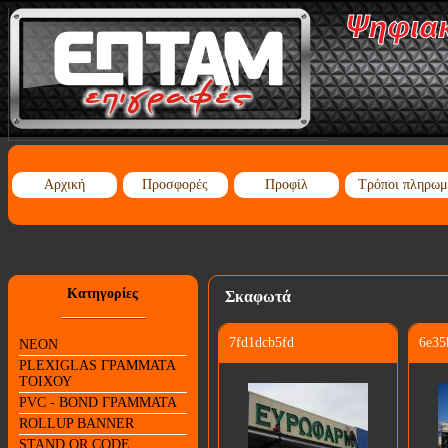
Αρχική
Προσφορές
Προφίλ
Τρόποι πληρωμ
Κατηγορίες
Σκαφωτά
7fd1dcb5fd
6e35
NEON
PLEXIGLAS ΓΡΑΜΜΑΤΑ
ΤΟΙΧΟΥ
PVC - BOND ΓΡΑΜΜΑΤΑ
ROLLUP BANNER
STAND QR CODE