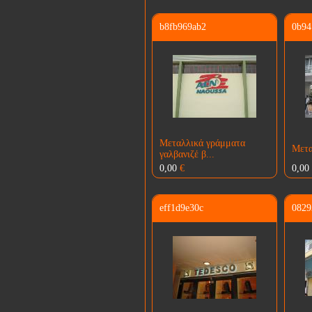
b8fb969ab2
0b94
Μεταλλικά γράμματα
Μετα
γαλβανιζέ β...
0,00
€
0,00
eff1d9e30c
0829