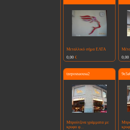
Μεταλλικό σήμα ΕΛΤΑ
Μέτα
0,00
€
0,00
tzeposnaousa2
9e3a
Μπρούτζινα γράμματα με
Μπρο
κρυφο φ...
κρυφ