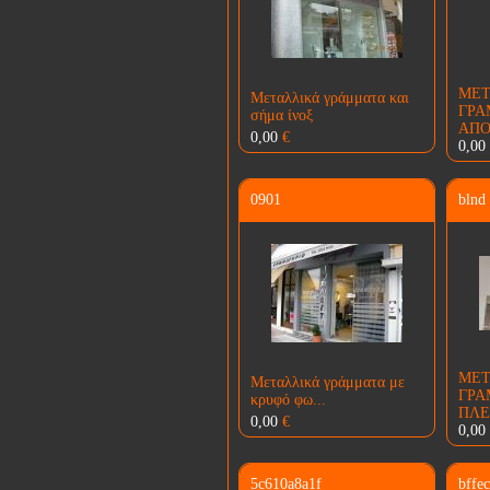
ΜΕΤ
Μεταλλικά γράμματα και
ΓΡΑ
σήμα ίνοξ
ΑΠΟ
0,00
€
0,00
0901
blnd
ΜΕΤ
Μεταλλικά γράμματα με
ΓΡΑ
κρυφό φω...
ΠΛΕ
0,00
€
0,00
5c610a8a1f
bffe