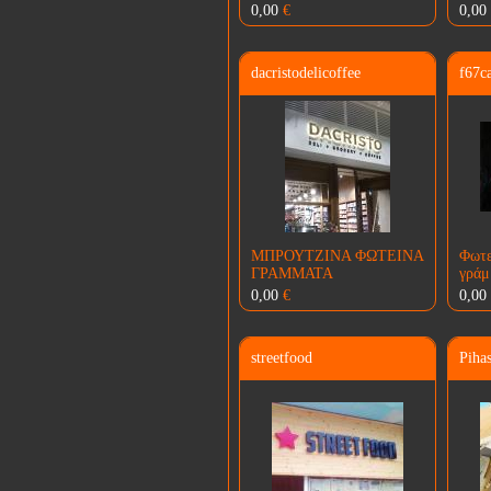
0,00
€
0,00
dacristodelicoffee
f67c
ΜΠΡΟΥΤΖΙΝΑ ΦΩΤΕΙΝΑ
Φωτε
ΓΡΑΜΜΑΤΑ
γράμ
0,00
€
0,00
streetfood
Piha