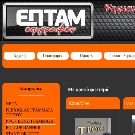
Αρχική
Προσφορές
Προφίλ
Τρόποι πληρωμ
Κατηγορίες
Με κρυφό φωτισμό
82baa757ee
thea
NEON
PLEXIGLAS ΓΡΑΜΜΑΤΑ
ΤΟΙΧΟΥ
PVC - BOND ΓΡΑΜΜΑΤΑ
ROLLUP BANNER
STAND QR CODE