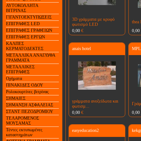
ΑΥΤΟΚΟΛΛΗΤΑ
ΒΙΤΡΙΝΑΣ
ΓΙΓΑΝΤΟΕΚΤΥΠΩΣΕΙΣ
3D γράμματα με κρυφό
thea 
ΕΠΙΓΡΑΦΕΣ LED
φωτισμό LED
ΕΠΙΓΡΑΦΕΣ ΓΡΑΦΕΙΩΝ
0,00
€
0,00
ΕΠΙΓΡΑΦΕΣ ΕΡΓΩΝ
ΚΑΛΠΕΣ
ΚΕΡΜΑΤΟΔΕΚΤΕΣ
anais hotel
MPL
ΜΕΤΑΛΛΙΚΑ ΑΝΑΓΛΥΦΑ
ΓΡΑΜΜΑΤΑ
ΜΕΤΑΛΛΙΚΕΣ
ΕΠΙΓΡΑΦΕΣ
Οχήματα
ΠΙΝΑΚΙΔΕΣ ΟΔΟΥ
Ρολοκουρτίνες βιτρίνας
ΣΗΜΑΙΕΣ
γράμματα ανοξείδωτα και
Γράμ
ΣΗΜΑΝΣΗ ΑΣΦΑΛΕΙΑΣ
φωτισμ...
ΣΤΑΝΤ ΠΕΖΟΔΡΟΜΙΟΥ
0,00
€
0,00
ΤΕΛΑΡΟΜΕΝΟΣ
ΜΟΥΣΑΜΑΣ
Τέντες εκτυπωμένες
easyeducation2
kekg
καταστημάτων